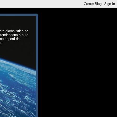
ata giornalistica nè
intendendono a puro
ono coperti da
ge.