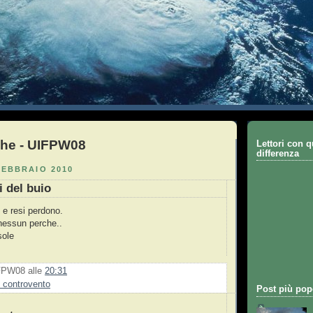
che - UIFPW08
Lettori con q
differenza
FEBBRAIO 2010
i del buio
 e resi perdono.
nessun perche..
sole
FPW08
alle
20:31
 controvento
Post più pop