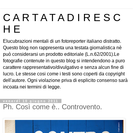
C A R T A T A D I R E S C
H E
Elucubrazioni mentali di un fotoreporter italiano distratto.
Questo blog non rappresenta una testata giornalistica nè
può considerarsi un prodotto editoriale (L.n.62/2001).Le
fotografie contenute in questo blog si intendendono a puro
carattere rappresentativo/divulgativo e senza alcun fine di
lucro. Le stesse cosi come i testi sono coperti da copyright
dell'autore. Ogni violazione priva di esplicito consenso sarà
incoata nei termini di legge.
venerdì 10 giugno 2011
Ph. Così come è.. Controvento.