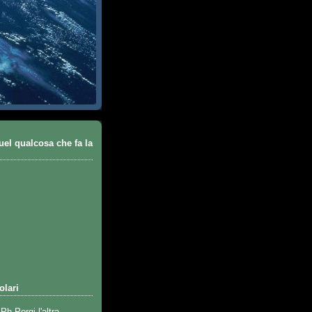
uel qualcosa che fa la
olari
Ph Porgi l'altra