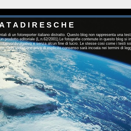
A T A D I R E S C H E
tali di un fotoreporter italiano distratto. Questo blog non rappresenta una test
un prodotto editoriale (L.n.62/2001).Le fotografie contenute in questo blog si 
entativo/divulgativo e senza alcun fine di lucro. Le stesse cosi come i testi s
ore. Ogni violazione priva di esplicito consenso sarà incoata nei termini di leg