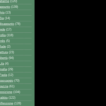
allarme
(120)
 appunto
(139)
Aria
(13)
Bia
(14)
 disappunto
(78)
fede
(17)
ollia
(118)
Inês
(5)
 Jade
(2)
lettura
(23)
ibertà
(94)
Lila
(4)
mafia
(29)
 Paola
(12)
 passaggio
(70)
pazzia
(61)
posizione
(104)
rabbia
(122)
riflessione
(128)