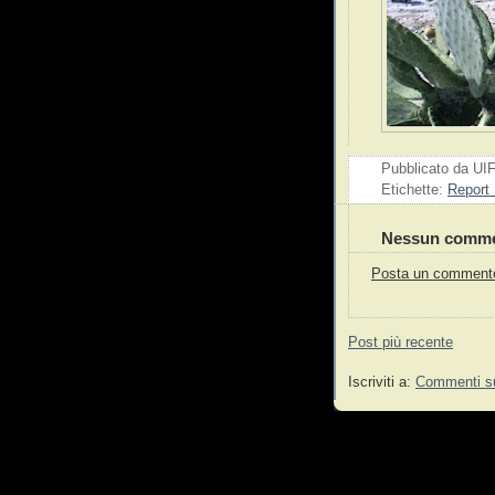
Pubblicato da
UI
Etichette:
Report 
Nessun comme
Posta un comment
Post più recente
Iscriviti a:
Commenti su