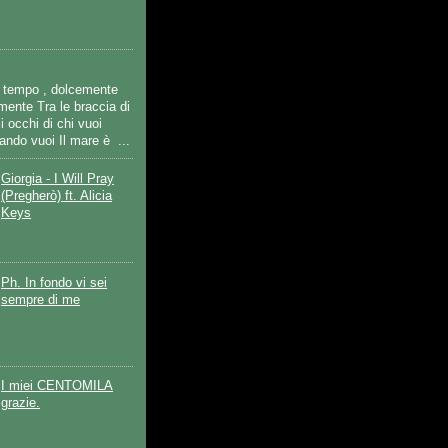
uo tempo , dolcemente
ente Tra le braccia di
i occhi di chi vuoi
ndo vuoi Il mare è ...
Giorgia - I Will Pray
(Pregherò) ft. Alicia
Keys
Ph. In fondo vi sei
sempre di me
I miei CENTOMILA
grazie.