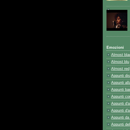
Emozioni
Almost bla
Almost blu
Almost red
Appunti dis
Appunti all
Appunti ba
Appunti co
Appunti d'al
Appunti d'
Appunti da 
Appunti de