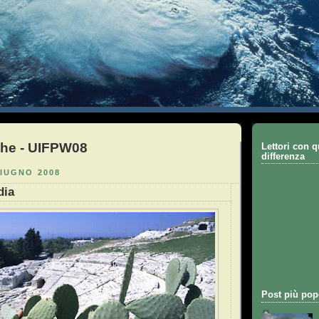
che - UIFPW08
Lettori con q
differenza
IUGNO 2008
dia
Post più pop