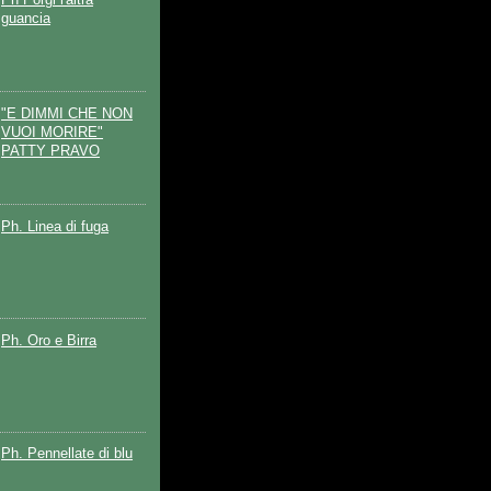
guancia
"E DIMMI CHE NON
VUOI MORIRE"
PATTY PRAVO
Ph. Linea di fuga
Ph. Oro e Birra
Ph. Pennellate di blu