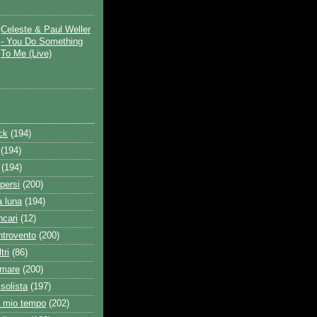
Celeste & Paul Weller
- You Do Something
To Me (Live)
ck
(194)
(194)
(194)
persi
(200)
a luna
(194)
ncari
(12)
ntrovento
(200)
tri
(86)
amare
(200)
solista
(197)
l mio tempo
(202)