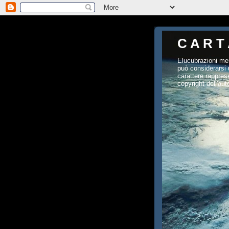
C A R T 
Elucubrazioni men
può considerarsi 
carattere rappres
copyright dell'aut