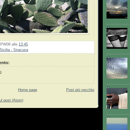
FPW08
alle
13:45
Sicilia - Siracusa
nto:
o
Home page
Post più vecchio
l post (Atom)