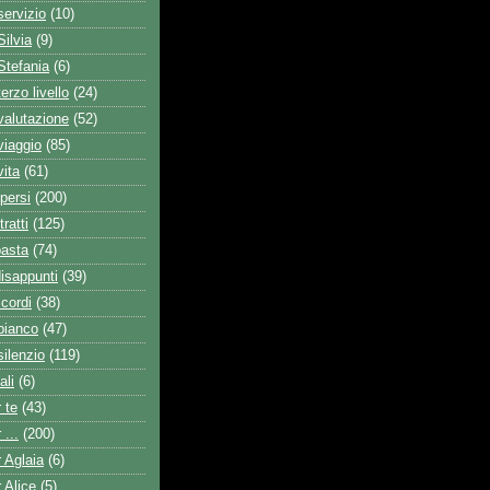
servizio
(10)
Silvia
(9)
Stefania
(6)
erzo livello
(24)
valutazione
(52)
viaggio
(85)
vita
(61)
persi
(200)
ratti
(125)
basta
(74)
isappunti
(39)
icordi
(38)
bianco
(47)
silenzio
(119)
ali
(6)
 te
(43)
 ...
(200)
 Aglaia
(6)
 Alice
(5)