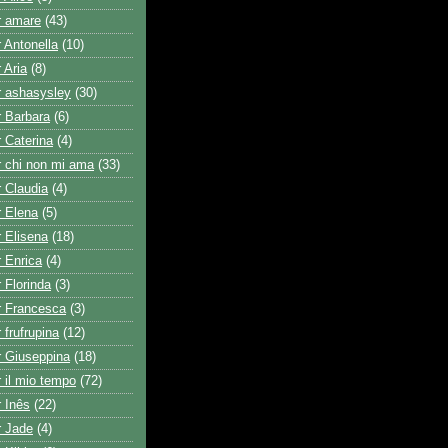
r amare
(43)
 Antonella
(10)
 Aria
(8)
r ashasysley
(30)
r Barbara
(6)
 Caterina
(4)
r chi non mi ama
(33)
r Claudia
(4)
r Elena
(5)
r Elisena
(18)
r Enrica
(4)
 Florinda
(3)
r Francesca
(3)
 frufrupina
(12)
r Giuseppina
(18)
 il mio tempo
(72)
r Inês
(22)
r Jade
(4)