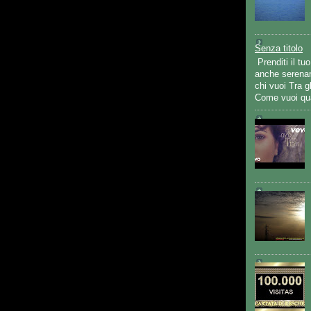
Senza titolo
Prenditi il t
anche serenam
chi vuoi Tra gl
Come vuoi qua