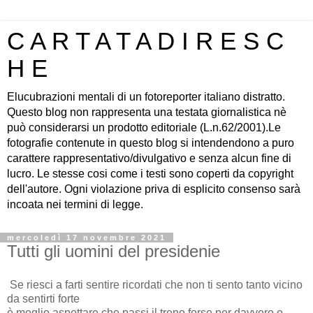
C A R T A T A D I R E S C
H E
Elucubrazioni mentali di un fotoreporter italiano distratto.
Questo blog non rappresenta una testata giornalistica nè
può considerarsi un prodotto editoriale (L.n.62/2001).Le
fotografie contenute in questo blog si intendendono a puro
carattere rappresentativo/divulgativo e senza alcun fine di
lucro. Le stesse cosi come i testi sono coperti da copyright
dell'autore. Ogni violazione priva di esplicito consenso sarà
incoata nei termini di legge.
mercoledì 17 novembre 2021
Tutti gli uomini del presidenie
Se riesci a farti sentire ricordati che non ti sento tanto vicino
da sentirti forte
è meglio aspettare che passi il treno forse per davvero o