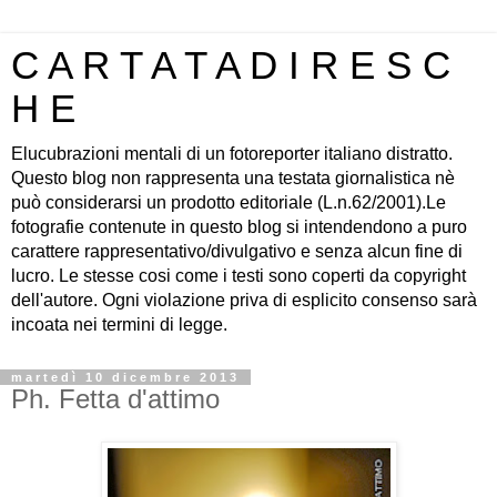
C A R T A T A D I R E S C
H E
Elucubrazioni mentali di un fotoreporter italiano distratto.
Questo blog non rappresenta una testata giornalistica nè
può considerarsi un prodotto editoriale (L.n.62/2001).Le
fotografie contenute in questo blog si intendendono a puro
carattere rappresentativo/divulgativo e senza alcun fine di
lucro. Le stesse cosi come i testi sono coperti da copyright
dell'autore. Ogni violazione priva di esplicito consenso sarà
incoata nei termini di legge.
martedì 10 dicembre 2013
Ph. Fetta d'attimo